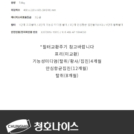
*필터교환주기 참고바랍니다
프리(미교환)
기능성미디엄(탈취/황사/집진)4개월
안심항균집진(12개월)
탈취(8개월)