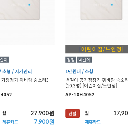
[어린이집/노인정]
걸이
청정
벽걸이
/ 소형
/ 자가관리
1만원대
/ 소형
공기청정기 휘바람 숨소리3
벽걸이 공기청정기 휘바람 숨소리
(10.3평) [어린이집/노인정]
H4052
AP-10H4052
27,900원
17,9
월
월
렌탈
7,900원
제휴카드
제휴카드