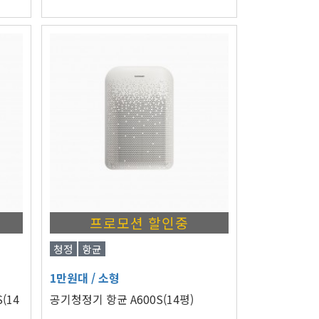
프로모션 할인중
청정
항균
1만원대
/ 소형
(14
공기청정기 항균 A600S(14평)