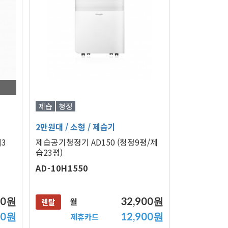
제습
청정
2만원대
/ 소형
/ 제습기
3
제습공기청정기 AD150 (청정9평/제
습23평)
AD-10H1550
00원
32,900원
월
렌탈
0원
12,900원
제휴카드