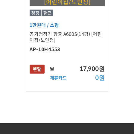
[어린이집/노인정]
청정
항균
1만원대
/ 소형
공기청정기 항균 A600S(14평) [어린
이집/노인정]
AP-10H4553
17,900원
월
렌탈
0원
제휴카드