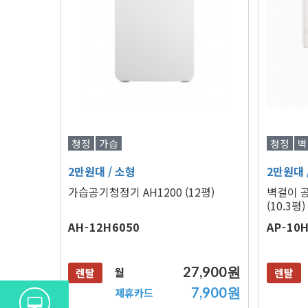
청정
가습
청정
벽
2만원대
/ 소형
2만원대
가습공기청정기 AH1200 (12평)
벽걸이 
(10.3평)
AH-12H6050
AP-10
27,900원
월
렌탈
렌탈
7,900원
제휴카드