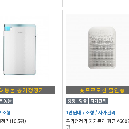
려동물 공기청정기
★프로모션 할인중
려동물
청정
항균
자가관리
/ 소형
1만원대
/ 소형
/ 자가관리
정기(10.5평)
공기청정기 자가관리 항균 A600S
평)