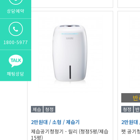
상담예약
1800-5977
채팅상담
반
제습
청정
청정
반
2만원대
/ 소형
/ 제습기
2만원대
제습공기청정기 - 릴리 (청정5평/제습
펫 공기청
15평)