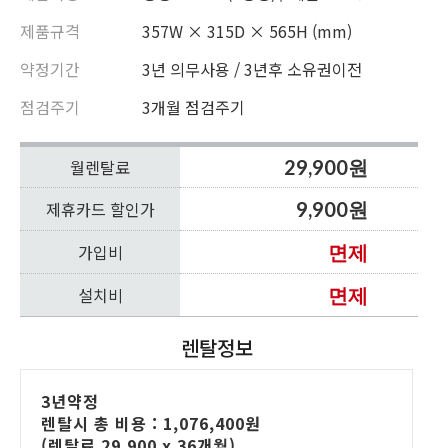
제품규격
357W × 315D × 565H (mm)
약정기간
3년 의무사용 / 3년후 소유권이전
점검주기
3개월 점검주기
월렌탈료
29,900원
제휴카드 할인가
9,900원
가입비
면제
설치비
면제
렌탈정보
3년약정
렌탈시 총 비용 : 1,076,400원
(렌탈료 29,900 x 36개월)