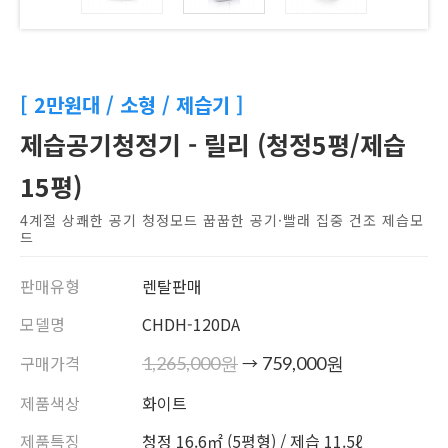
[ 2만원대 / 소형 / 제습기 ]
제습공기청정기 - 릴리 (청정5평/제습
15평)
4계절 상쾌한 공기 청정모드 꿉꿉한 공기·빨래 집중 건조 제습모
드
판매유형
렌탈판매
모델명
CHDH-120DA
구매가격
→
1,265,000원
759,000원
제품색상
화이트
제품특징
청정 16.6㎡ (5평형) / 제습 11.5ℓ