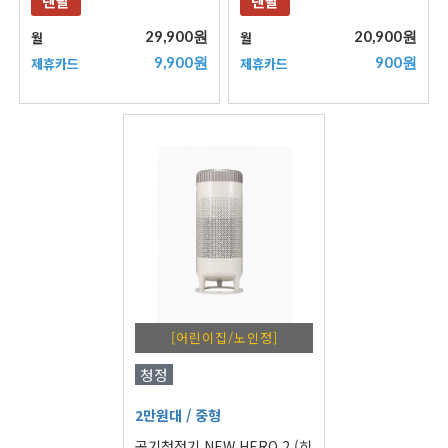
렌탈
렌탈
29,900원
20,900원
월
월
9,900원
900원
제휴카드
제휴카드
[어린이집/노인정]
청정
2만원대
/ 중형
공기청정기 NEW HERO 2 (히