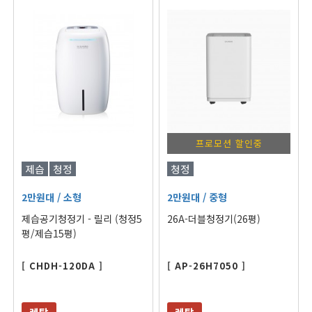
프로모션 할인중
제습
청정
청정
2만원대
/ 소형
2만원대
/ 중형
제습공기청정기 - 릴리 (청정5
26A-더블청정기(26평)
평/제습15평)
[ CHDH-120DA ]
[ AP-26H7050 ]