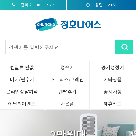
전화 : 1800-5977
상담 : 24시
렌탈료 반값
정수기
공기청정기
비데/연수기
매트리스/프레임
기타상품
온라인상담예약
렌탈후기
공지사항
이달의이벤트
사은품
제휴카드
2만원대