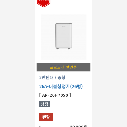
프로모션 할인중
2만원대
/ 중형
26A-더블청정기(26평)
[ AP-26H7050 ]
청정
렌탈
20,900원