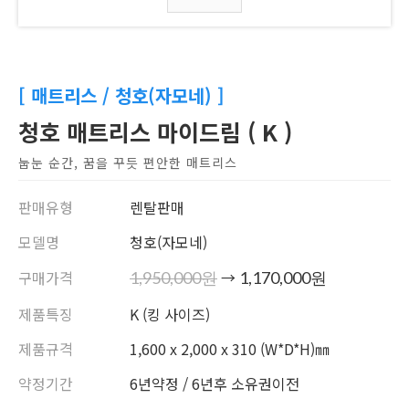
[ 매트리스 / 청호(자모네) ]
청호 매트리스 마이드림 ( K )
눕눈 순간, 꿈을 꾸듯 편안한 매트리스
판매유형
렌탈판매
모델명
청호(자모네)
구매가격
→
1,950,000원
1,170,000원
제품특징
K (킹 사이즈)
제품규격
1,600 x 2,000 x 310 (W*D*H)㎜
약정기간
6년약정 / 6년후 소유권이전