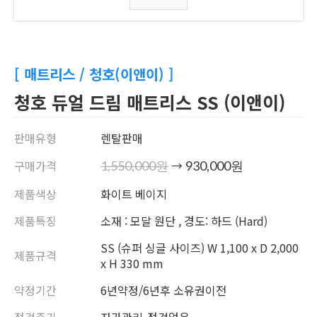
[ 매트리스 / 청호(이앤이) ]
청호 듀얼 드림 매트리스 SS (이앤이)
판매유형
렌탈판매
구매가격
→
1,550,000원
930,000원
제품색상
화이트 베이지
제품특징
소재 : 모달 원단 , 경도: 하드 (Hard)
SS (슈퍼 싱글 사이즈) W 1,100 x D 2,000
제품규격
x H 330 mm
약정기간
6년약정/6년후 소유권이전
점검주기
자가관리-점검없음