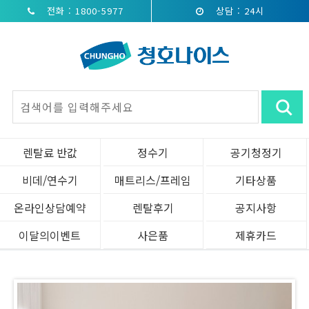
전화 : 1800-5977
상담 : 24시
렌탈료 반값
정수기
공기청정기
비데/연수기
매트리스/프레임
기타상품
온라인상담예약
렌탈후기
공지사항
이달의이벤트
사은품
제휴카드