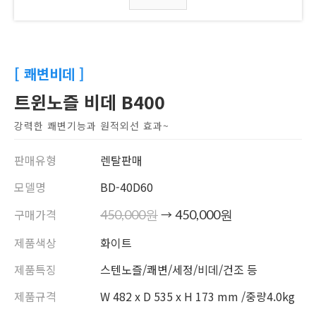
[ 쾌변비데 ]
트윈노즐 비데 B400
강력한 쾌변기능과 원적외선 효과~
판매유형
렌탈판매
모델명
BD-40D60
구매가격
→
450,000원
450,000원
제품색상
화이트
제품특징
스텐노즐/쾌변/세정/비데/건조 등
제품규격
W 482 x D 535 x H 173 mm /중량4.0kg